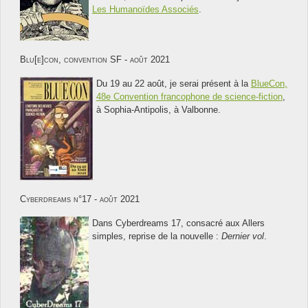
Les Humanoïdes Associés
.
Blu[e]con, convention SF - août 2021
Du 19 au 22 août, je serai présent à la
BlueCon,
48e Convention francophone de science-fiction
,
à Sophia-Antipolis, à Valbonne.
Cyberdreams n°17 - août 2021
Dans Cyberdreams 17, consacré aux Allers
simples, reprise de la nouvelle :
Dernier vol
.