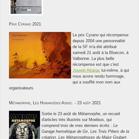
Prix Cyrano 2021
Le prix Cyrano qui récompense
depuis 2004 une personnalité
de la SF m'a été attribué
samedi 21 août à la Bluecon, à
Valbonne. La plus belle
récompense est que c'est
Joseph Altairac
lui-même, à qui
nous avons rendu hommage,
qui a soufflé mon nom aux
organisateurs.
Métamorphe, Les Humanoïdes Assoc. - 23 août 2021
Sortie le 23 août de
Métamorphe
, un recueil
d'articles très illustrés sur Moebius, qui
comprend trois de mes derniers écrits :
Le
Garage hermétique de Gir
,
Les Trois Piliers de la
création
,
Les Métamorphoses du Major Grubert
.