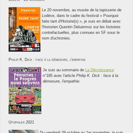
Le 20 novembre, au musée de la tapisserie de
Lodève, dans le cadre du festival « Pourquoi
faite tant d'Histoire(s) », je suis en débat avec
l'historien Quentin Deluermoz sur les histoires
contrefactuelles, plus connues en SF sous le
nom d'uchronies.
Philip K. Dick : face à la démesure, l'empathie
Je suis au sommaire de
La Décroissance
n°185 avec l'article
Philip K. Dick : face à la
démesure, l'empathie
.
Utopiales 2021
Du vendredi 29 octobre au 1er novembre, je suis